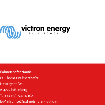
Palmetshofer Nautic
Fa. Thomas Palmetshofer
Nestroystraße 9
A-4225 Luftenberg
Tel.:
+43 (0) 7237 37360
E-Mail:
office@palmetshofer-nautic.at