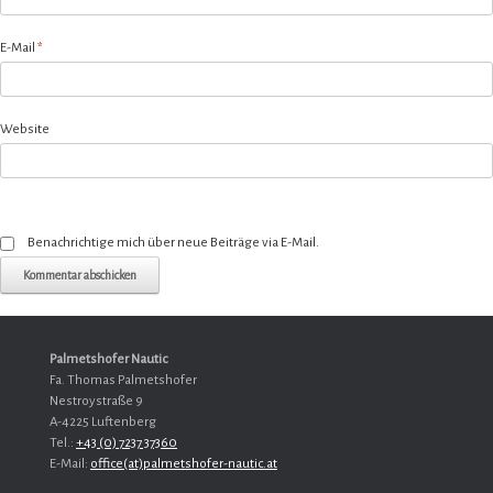
E-Mail
*
Website
Benachrichtige mich über neue Beiträge via E-Mail.
Palmetshofer Nautic
Fa. Thomas Palmetshofer
Nestroystraße 9
A-4225 Luftenberg
Tel.:
+43 (0) 7237 37360
E-Mail:
office(at)palmetshofer-nautic.at