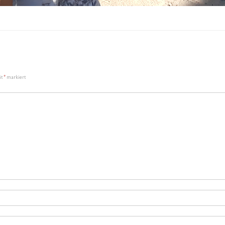
it
*
markiert